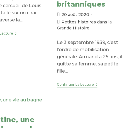
britanniques
Le cercueil de Louis
tallé sur un char
Publication
20 août 2020
raverse la…
publiée :
Post
Petites histoires dans la
category:
Grande Histoire
1905
 Lecture
–
Le 3 septembre 1939, c’est
La
Tragédie
l’ordre de mobilisation
Du
Farfadet
générale. Armand a 25 ans, il
quitte sa femme, sa petite
fille…
1940
Continuer La Lecture
–
Après
Dunkerque,
Des
Marins
Français
Dans
tine, une
Les
Camps