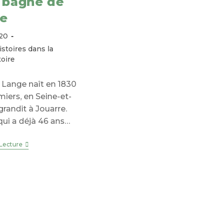
u bagne de
Britanniques
e
020
istoires dans la
oire
 Lange naît en 1830
iers, en Seine-et-
grandit à Jouarre.
qui a déjà 46 ans…
Augustine,
 Lecture
Une
Vie
Au
Bagne
De
Guyane