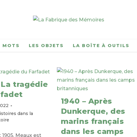
S MOTS
LES OBJETS
LA BOÎTE À OUTILS
 La tragédie
rfadet
1940 – Après
2022
Dunkerque, des
istoires dans la
marins français
oire
dans les camps
et 1905, Meaux est