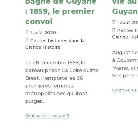
bagne de Guyane
vie a
: 1859, le premier
Guyan
convoi
Publication
1 août 2
publiée :
Post
Petites h
Publication
1 août 2020
category:
Grande Hist
publiée :
Post
Petites histoires dans la
category:
Grande Histoire
Augustine
à Coulomm
Le 28 décembre 1858, le
Marne, et 
bateau-prison La Loire quitte
Son père, 
Brest. Il emporte les 36
premières femmes
Continuer La
métropolitaines qui iront
purger…
Des
Continuer La Lecture
Femmes
Au
Bagne
De