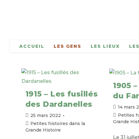
Skip
to
content
ACCUEIL
LES GENS
LES LIEUX
LE
1905 –
1915 – Les fusillés
du Fa
des Dardanelles
Publication
14 mars 
publiée :
Post
Petites h
Publication
25 mars 2022
category:
Grande Hist
publiée :
Post
Petites histoires dans la
category:
Grande Histoire
Le 31 juill