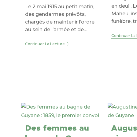
en deuil. 
Le 2 mai 1915 au petit matin,
Maheu, ins
des gendarmes prévôts,
funèbre, t
chargés de maintenir l’ordre
au sein de l’armée et de…
Continuer La
1915
Continuer La Lecture
–
Les
Fusillés
Des
Dardanelles
Des femmes au
Augus