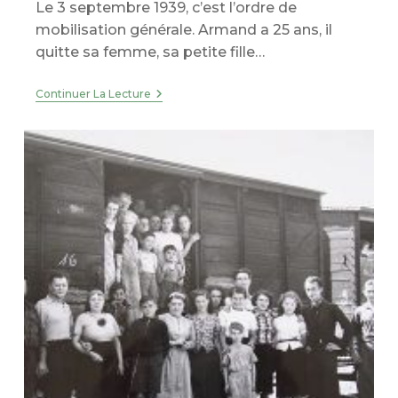
Le 3 septembre 1939, c’est l’ordre de
mobilisation générale. Armand a 25 ans, il
quitte sa femme, sa petite fille…
1940
Continuer La Lecture
–
Après
Dunkerque,
Des
Marins
Français
Dans
Les
Camps
Britanniques