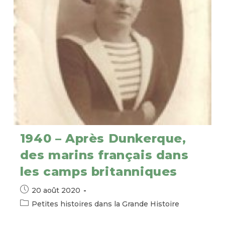
1940 – Après Dunkerque,
des marins français dans
les camps britanniques
Publication
20 août 2020
publiée :
Post
Petites histoires dans la Grande Histoire
category: