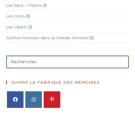
Les lieux – France
(1)
Les mots
(1)
Les objets
(1)
Petites histoires dans la Grande Histoire
(5)
SUIVRE LA FABRIQUE DES MÉMOIRES
S’ouvre
S’ouvre
S’ouvre
dans
dans
dans
un
un
un
nouvel
nouvel
nouvel