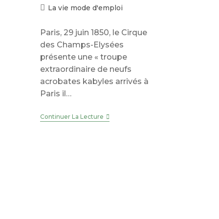
publiée :
Post
La vie mode d'emploi
category:
Paris, 29 juin 1850, le Cirque
des Champs-Elysées
présente une « troupe
extraordinaire de neufs
acrobates kabyles arrivés à
Paris il…
1850
Continuer La Lecture
–
Des
Acrobates
Marocains
En
France