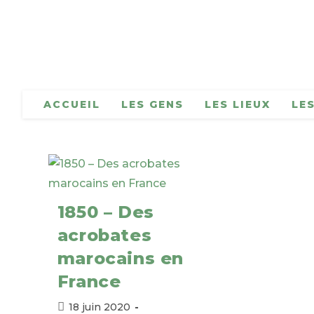
Skip
to
content
ACCUEIL
LES GENS
LES LIEUX
LE
1850 – Des
acrobates
marocains en
France
Publication
18 juin 2020