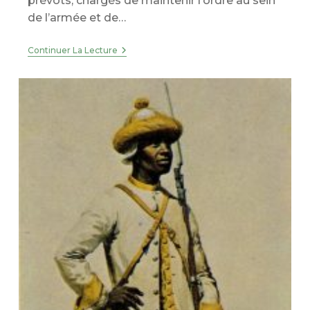
prévôts, chargés de maintenir l’ordre au sein
de l’armée et de…
1915
Continuer La Lecture
–
Les
Fusillés
Des
Dardanelles