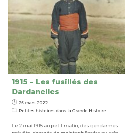
1915 – Les fusillés des
Dardanelles
Publication
25 mars 2022
publiée :
Post
Petites histoires dans la Grande Histoire
category:
Le 2 mai 1915 au petit matin, des gendarmes