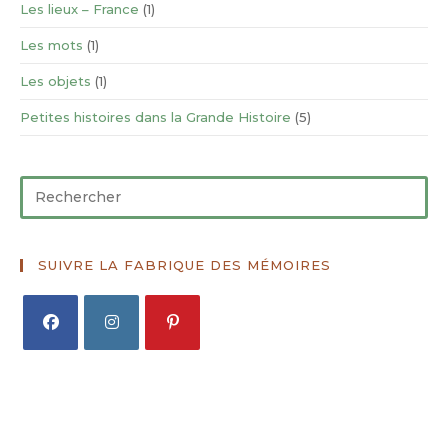
Les lieux – France
(1)
Les mots
(1)
Les objets
(1)
Petites histoires dans la Grande Histoire
(5)
SUIVRE LA FABRIQUE DES MÉMOIRES
S’ouvre
S’ouvre
S’ouvre
dans
dans
dans
un
un
un
nouvel
nouvel
nouvel