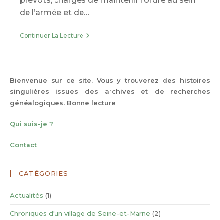
prévôts, chargés de maintenir l’ordre au sein
de l’armée et de…
1915
Continuer La Lecture
–
Les
Fusillés
Des
Dardanelles
Bienvenue sur ce site. Vous y trouverez des histoires
singulières issues des archives et de recherches
généalogiques. Bonne lecture
Qui suis-je ?
Contact
CATÉGORIES
Actualités
(1)
Chroniques d'un village de Seine-et-Marne
(2)