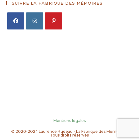
SUIVRE LA FABRIQUE DES MÉMOIRES
S’ouvre
S’ouvre
S’ouvre
dans
dans
dans
un
un
un
nouvel
nouvel
nouvel
onglet
onglet
onglet
Mentions légales
© 2020-2024 Laurence Rudeau - La Fabrique des Mémoires -
Tous droits réservés