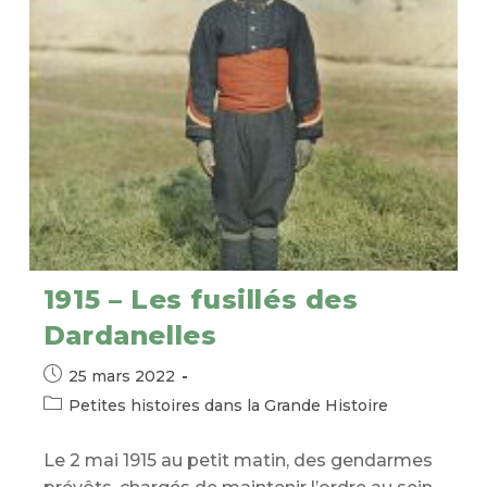
1915 – Les fusillés des
Dardanelles
Publication
25 mars 2022
publiée :
Post
Petites histoires dans la Grande Histoire
category:
Le 2 mai 1915 au petit matin, des gendarmes